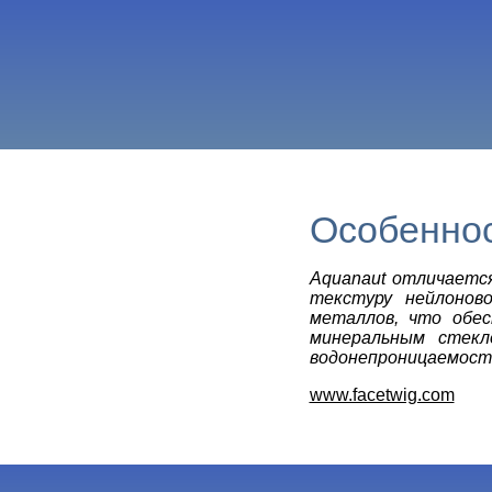
Особеннос
Aquanaut отличаетс
текстуру нейлонов
металлов, что обес
минеральным стекл
водонепроницаемость
www.facetwig.com