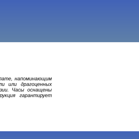
блате, напоминающим
ли или драгоценных
озии. Часы оснащены
рукция гарантирует